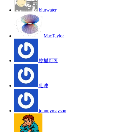
blurwater
MacTaylor
樹樹可可
仙凍
johnnymayson