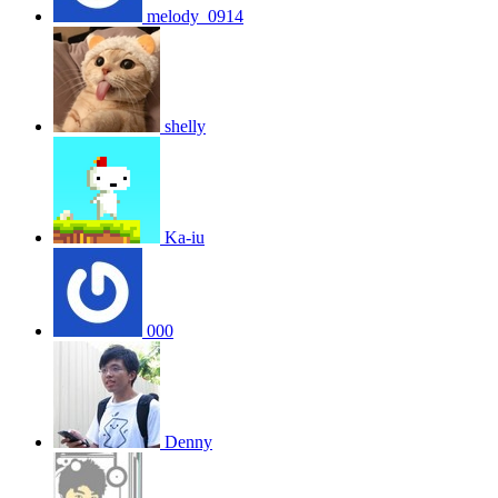
melody_0914
shelly
Ka-iu
000
Denny