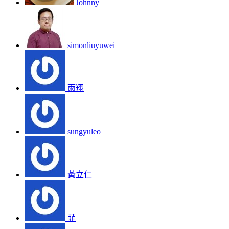
Johnny
simonliuyuwei
雨翔
sungyuleo
黃立仁
菲