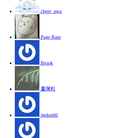
cheer_awa
Page Ram
Brook
臺灣杉
jimlou66