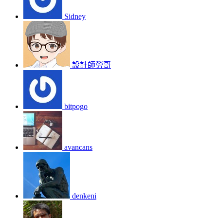
Sidney
設計師勞哥
bitpogo
avancans
denkeni