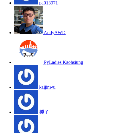
pa013971
AndyAWD
PyLadies Kaohsiung
kaijinwu
種子