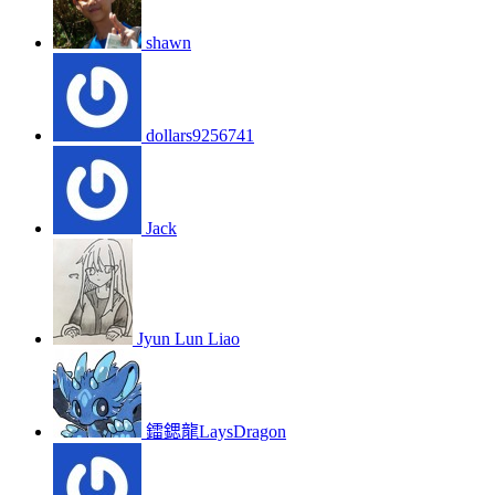
shawn
dollars9256741
Jack
Jyun Lun Liao
鐳鍶龍LaysDragon