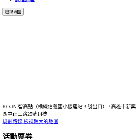
檢視地圖
KO-IN 智高點（橘線信義國小捷運站 3 號出口） / 高雄市新興
區中正三路25號14樓
規劃路線
檢視較大的地圖
活動票券