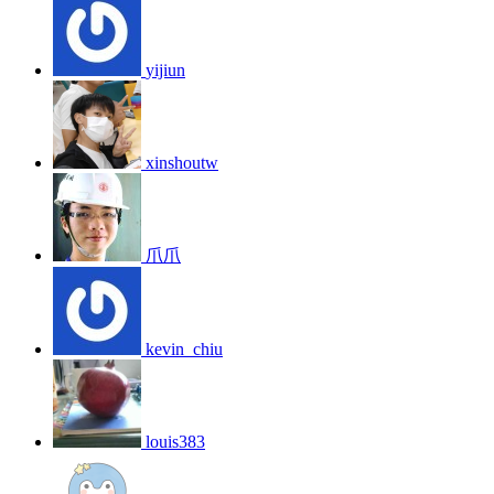
yijiun
xinshoutw
爪爪
kevin_chiu
louis383